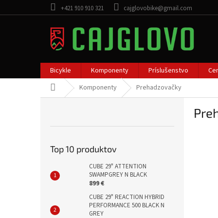
Prejsť
+421 910 910 321
cajglovobike@gmail.com
na
obsah
Bicykle
Komponenty
Príslušenstvo
Cen
Domov
Komponenty
Prehadzovačky
B
Pre
o
č
n
ý
Top 10 produktov
p
a
CUBE 29" ATTENTION
SWAMPGREY N BLACK
n
899 €
e
CUBE 29" REACTION HYBRID
l
PERFORMANCE 500 BLACK N
GREY