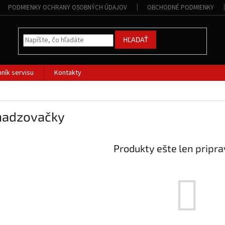
PODMIENKY OCHRANY OSOBNÝCH ÚDAJOV
OBCHODNÉ PODMIENKY
HĽADAŤ
ník servisu
Kontakty
hadzovačky
Produkty ešte len pripr