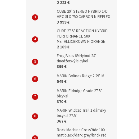
2 223 €
CUBE 29" STEREO HYBRID 140
HPC SLX 750 CARBON N REFLEX
3 999 €
CUBE 27.5" REACTION HYBRID
PERFORMANCE 500
METALLICBROWN N ORANGE
2 169 €
Frog Bikes 69 Hybrid 24"
tínedžerský bicykel
399 €
MARIN Bolinas Ridge 2 29" M
549 €
MARIN Eldridge Grade 27.5"
bicykel
370 €
MARIN Wildcat Trail 1 dámsky
bicykel 27.5"
367 €
Rock Machine CrossRide 100
mat black/dark grey/brick red