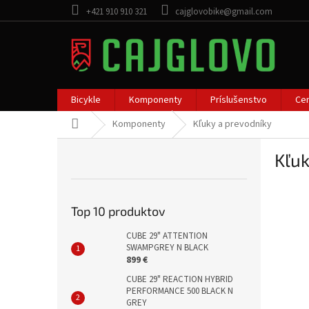
Prejsť
+421 910 910 321
cajglovobike@gmail.com
na
obsah
Bicykle
Komponenty
Príslušenstvo
Cen
Domov
Komponenty
Kľuky a prevodníky
B
Kľuk
o
č
n
ý
Top 10 produktov
p
a
CUBE 29" ATTENTION
SWAMPGREY N BLACK
n
899 €
e
CUBE 29" REACTION HYBRID
l
PERFORMANCE 500 BLACK N
GREY