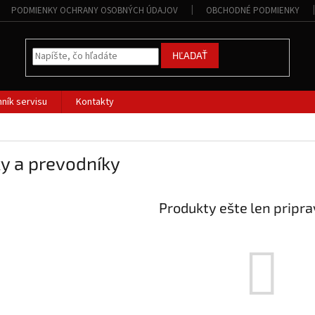
PODMIENKY OCHRANY OSOBNÝCH ÚDAJOV
OBCHODNÉ PODMIENKY
HĽADAŤ
ník servisu
Kontakty
y a prevodníky
Produkty ešte len pripr