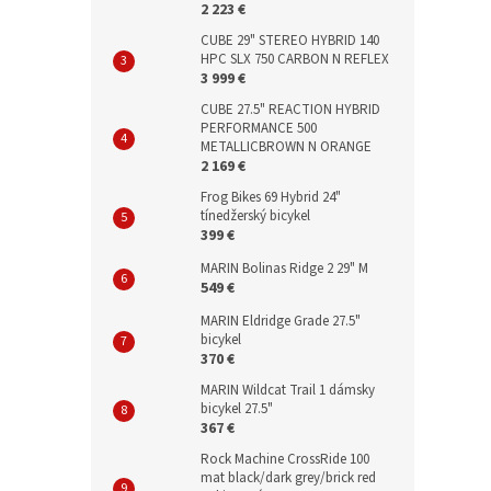
2 223 €
CUBE 29" STEREO HYBRID 140
HPC SLX 750 CARBON N REFLEX
3 999 €
CUBE 27.5" REACTION HYBRID
PERFORMANCE 500
METALLICBROWN N ORANGE
2 169 €
Frog Bikes 69 Hybrid 24"
tínedžerský bicykel
399 €
MARIN Bolinas Ridge 2 29" M
549 €
MARIN Eldridge Grade 27.5"
bicykel
370 €
MARIN Wildcat Trail 1 dámsky
bicykel 27.5"
367 €
Rock Machine CrossRide 100
mat black/dark grey/brick red