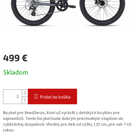
499 €
Jednotková
Skladom
cena:
Pridať do košíka
Bicykel pre tínedžerov, ktorí už vyrástli z detských bicyklov pre
najmenších. Tento bicykel bude dobrým prechodným stupňom do
cyklistickej dospelosti. Vhodný pre deti od výšky 125 cm, pre vek 7-10
rokov.