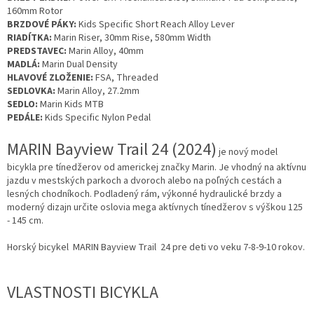
160mm Rotor
BRZDOVÉ PÁKY:
Kids Specific Short Reach Alloy Lever
RIADÍTKA:
Marin Riser, 30mm Rise, 580mm Width
PREDSTAVEC:
Marin Alloy, 40mm
MADLÁ:
Marin Dual Density
HLAVOVÉ ZLOŽENIE:
FSA, Threaded
SEDLOVKA:
Marin Alloy, 27.2mm
SEDLO:
Marin Kids MTB
PEDÁLE:
Kids Specific Nylon Pedal
MARIN Bayview Trail 24 (2024)
je nový model
bicykla pre tínedžerov od americkej značky Marin. Je vhodný na aktívnu
jazdu v mestských parkoch a dvoroch alebo na poľných cestách a
lesných chodníkoch. Podladený rám, výkonné hydraulické brzdy a
moderný dizajn určite oslovia mega aktívnych tínedžerov s výškou 125
- 145 cm.
Horský bicykel MARIN Bayview Trail 24 pre deti vo veku 7-8-9-10 rokov.
VLASTNOSTI BICYKLA