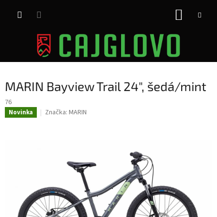
Prejsť
NÁKUP
na
obsah
KOŠÍK
MARIN Bayview Trail 24", šedá/mint
76
Značka:
MARIN
Novinka