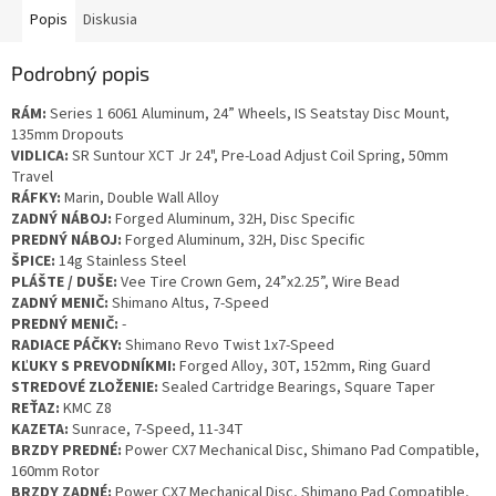
Popis
Diskusia
Podrobný popis
RÁM:
Series 1 6061 Aluminum, 24” Wheels, IS Seatstay Disc Mount,
135mm Dropouts
VIDLICA:
SR Suntour XCT Jr 24", Pre-Load Adjust Coil Spring, 50mm
Travel
RÁFKY:
Marin, Double Wall Alloy
ZADNÝ NÁBOJ:
Forged Aluminum, 32H, Disc Specific
PREDNÝ NÁBOJ:
Forged Aluminum, 32H, Disc Specific
ŠPICE:
14g Stainless Steel
PLÁŠTE / DUŠE:
Vee Tire Crown Gem, 24”x2.25”, Wire Bead
ZADNÝ MENIČ:
Shimano Altus, 7-Speed
PREDNÝ MENIČ:
-
RADIACE PÁČKY:
Shimano Revo Twist 1x7-Speed
KĽUKY S PREVODNÍKMI:
Forged Alloy, 30T, 152mm, Ring Guard
STREDOVÉ ZLOŽENIE:
Sealed Cartridge Bearings, Square Taper
REŤAZ:
KMC Z8
KAZETA:
Sunrace, 7-Speed, 11-34T
BRZDY PREDNÉ:
Power CX7 Mechanical Disc, Shimano Pad Compatible,
160mm Rotor
BRZDY ZADNÉ:
Power CX7 Mechanical Disc, Shimano Pad Compatible,