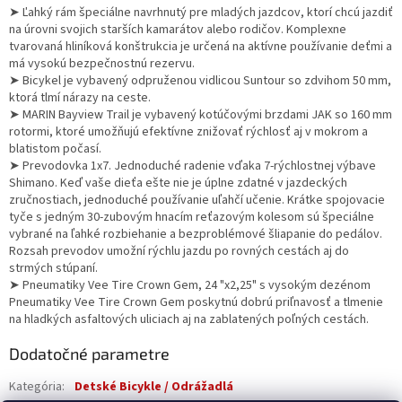
➤ Ľahký rám špeciálne navrhnutý pre mladých jazdcov, ktorí chcú jazdiť
na úrovni svojich starších kamarátov alebo rodičov. Komplexne
tvarovaná hliníková konštrukcia je určená na aktívne používanie deťmi a
má vysokú bezpečnostnú rezervu.
➤ Bicykel je vybavený odpruženou vidlicou Suntour so zdvihom 50 mm,
ktorá tlmí nárazy na ceste.
➤ MARIN Bayview Trail je vybavený kotúčovými brzdami JAK so 160 mm
rotormi, ktoré umožňujú efektívne znižovať rýchlosť aj v mokrom a
blatistom počasí.
➤ Prevodovka 1x7. Jednoduché radenie vďaka 7-rýchlostnej výbave
Shimano. Keď vaše dieťa ešte nie je úplne zdatné v jazdeckých
zručnostiach, jednoduché používanie uľahčí učenie. Krátke spojovacie
tyče s jedným 30-zubovým hnacím reťazovým kolesom sú špeciálne
vybrané na ľahké rozbiehanie a bezproblémové šliapanie do pedálov.
Rozsah prevodov umožní rýchlu jazdu po rovných cestách aj do
strmých stúpaní.
➤ Pneumatiky Vee Tire Crown Gem, 24 "x2,25" s vysokým dezénom
Pneumatiky Vee Tire Crown Gem poskytnú dobrú priľnavosť a tlmenie
na hladkých asfaltových uliciach aj na zablatených poľných cestách.
Dodatočné parametre
Kategória
:
Detské Bicykle / Odrážadlá